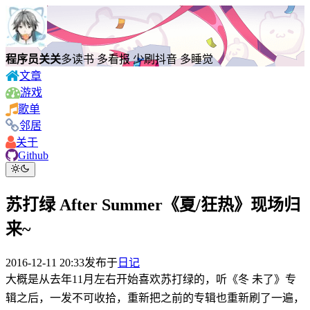
程序员关关
多读书 多看报 少刷抖音 多睡觉
文章
游戏
歌单
邻居
关于
Github
苏打绿 After Summer《夏/狂热》现场归
来~
2016-12-11 20:33
发布于
日记
大概是从去年11月左右开始喜欢苏打绿的，听《冬 未了》专
辑之后，一发不可收拾，重新把之前的专辑也重新刷了一遍，