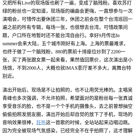
又把所有Live的现场版也刷了一遍，变成了脑残粉。喜欢苏打
绿的粉丝也一定知道，现场版的编曲会更嗨，一直想参与一次
演唱会，可惜传出要休团三年，休团之前会在整个台湾巡回一
遍之前的所有专辑，每场一张，也很想去台湾，可惜政策问
题，户口所在地暂时还不能台湾自由行。幸好9月传出In
summer会来大陆，五个城市刚好有上海。上海的票最难求，
也终于做了一个脑残粉，880的票前十排座位炒到了2200一
张，买了两张跟女票一起来看，果然值回票价，这次演出是小
场馆，不到2000人，大概也就IMAX影厅差不多大，离舞台特
别近。
演出开始后，现场是不让拍照的，也不让用荧光棒的。主唱吴
青峰也多次强调，不允许拍照，希望面对的是粉丝每一张真诚
享受音乐的脸，也不是一个个手机的摄像头，去之前曾想抽空
偷偷拍照发朋友圈，演出开始后却自觉的放下了手机，现场的
音响效果很棒，
狂热
这一首歌的时候，全站站起来边唱边跳。
因为完全被现场气氛感染，已经完全不在乎拍照了，这才理解