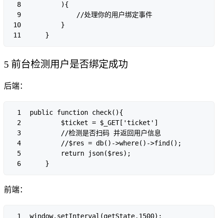
8

        ){

9

            //处理你的用户绑定事件

10

        }

11
5 前台检测用户是否绑定成功
后端：
1

public function check(){

2

        $ticket = $_GET['ticket']

3

        //检测是否扫码 并返回用户信息

4

        //$res = db()->where()->find();

5

        return json($res);

6
前端：
1

window.setInterval(getState,1500);
