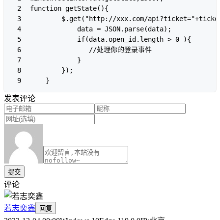
2

function getState(){

3

        $.get("http://xxx.com/api?ticket="+ticket
4

            data = JSON.parse(data);

5

            if(data.open_id.length > 0 ){

6

               //处理你的登录事件

7

            }

8

        });

9
发表评论
提交
评论
若志奕鑫
回复