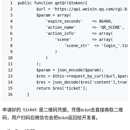
1

public function getQr($token){

2

        $url = 'https://api.weixin.qq.com/cgi-bi
3

        $param = array(

4

            'expire_seconds'    => 86400,

5

            'action_name'       => 'QR_SCENE',

6

            'action_info'       => array(

7

                'scene'         => array(

8

                    'scene_str'  => 'login_'.time
9

                )

10

            )

11

        );

12

        $param = json_encode($param);

13

        $res = $this->request_by_curl($url,$param
14

        $res = json_decode($res['content'],true);
15

        return $res['ticket'];

16
申请好的
是二维码凭据，凭借ticket去直接换取二维
ticket
码，用户扫码后微信也会把ticket返回给开发者。