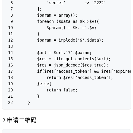
6

            'secret'        => '2222'

7

        ];

8

        $param = array();

9

        foreach ($data as $k=>$v){

10

            $param[] = $k.'='.$v;

11

        }

12

        $param = implode('&',$data);

13

14

        $url = $url.'?'.$param;

15

        $res = file_get_contents($url);

16

        $res = json_decode($res,true);

17

        if($res['access_token'] && $res['expires_
18

            return $res['access_token'];

19

        }else{

20

            return false;

21

        }

22
2 申请二维码